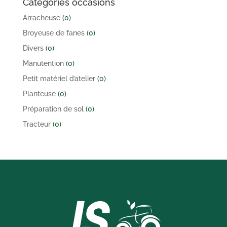
Catégories occasions
Arracheuse
(0)
Broyeuse de fanes
(0)
Divers
(0)
Manutention
(0)
Petit matériel d’atelier
(0)
Planteuse
(0)
Préparation de sol
(0)
Tracteur
(0)